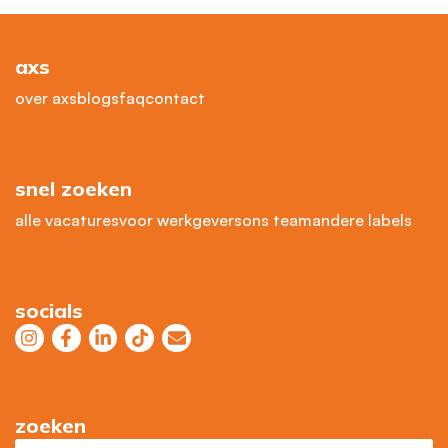
axs
over axs
blogs
faq
contact
snel zoeken
alle vacatures
voor werkgevers
ons team
andere labels
socials
zoeken