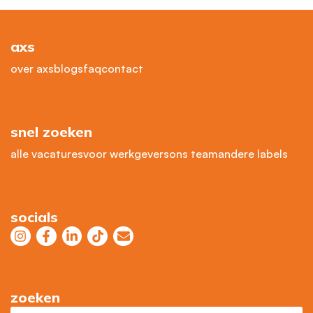
axs
over axs
blogs
faq
contact
snel zoeken
alle vacatures
voor werkgevers
ons team
andere labels
socials
zoeken