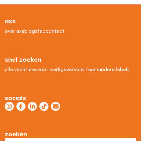
axs
over axs
blogs
faq
contact
snel zoeken
alle vacatures
voor werkgevers
ons team
andere labels
socials
zoeken