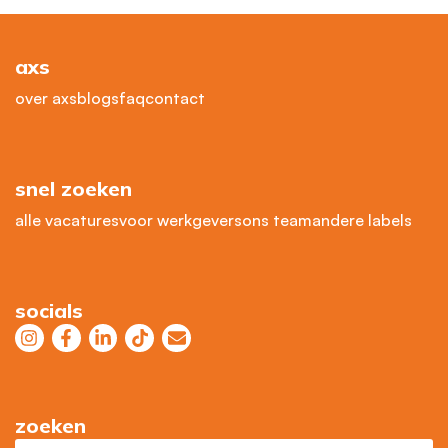
axs
over axs
blogs
faq
contact
snel zoeken
alle vacatures
voor werkgevers
ons team
andere labels
socials
zoeken