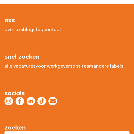
axs
over axs
blogs
faq
contact
snel zoeken
alle vacatures
voor werkgevers
ons team
andere labels
socials
zoeken