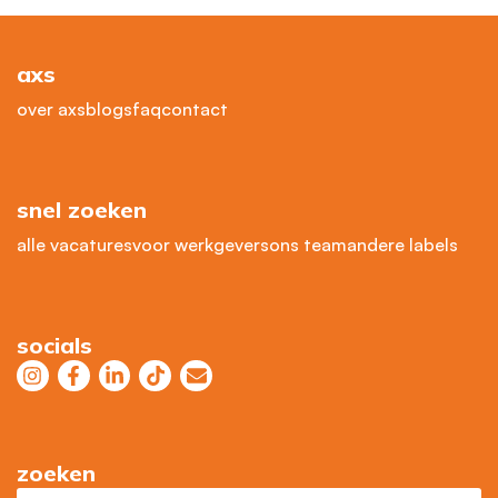
axs
over axs
blogs
faq
contact
snel zoeken
alle vacatures
voor werkgevers
ons team
andere labels
socials
zoeken