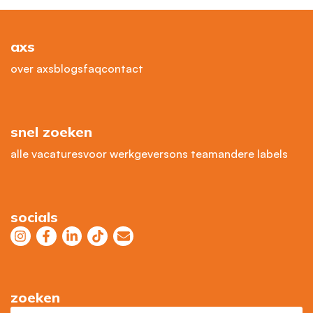
axs
over axs
blogs
faq
contact
snel zoeken
alle vacatures
voor werkgevers
ons team
andere labels
socials
zoeken