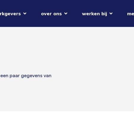
rkgevers
over ons
werken bij
me
 een paar gegevens van