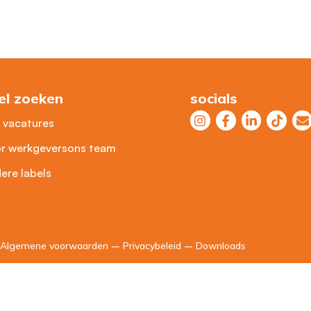
el zoeken
socials
e vacatures
r werkgevers
ons team
ere labels
Algemene voorwaarden
–
Privacybeleid
–
Downloads