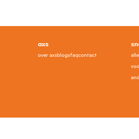
axs
sn
over axs
blogs
faq
contact
all
voo
and