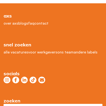
axs
over axs
blogs
faq
contact
snel zoeken
alle vacatures
voor werkgevers
ons team
andere labels
socials
zoeken