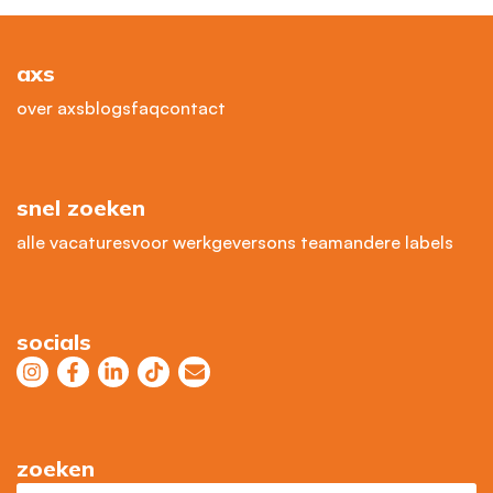
axs
over axs
blogs
faq
contact
snel zoeken
alle vacatures
voor werkgevers
ons team
andere labels
socials
zoeken