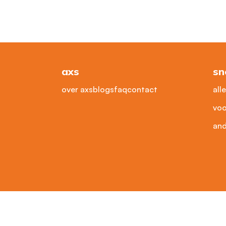
axs
sn
over axs
blogs
faq
contact
all
voo
and