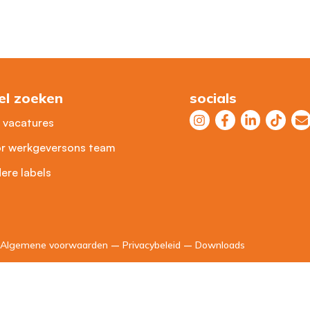
el zoeken
socials
e vacatures
r werkgevers
ons team
ere labels
Algemene voorwaarden
–
Privacybeleid
–
Downloads