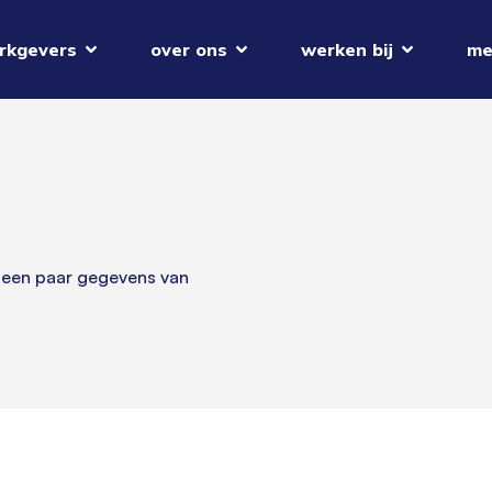
rkgevers
over ons
werken bij
me
 een paar gegevens van