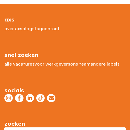
axs
over axs
blogs
faq
contact
snel zoeken
alle vacatures
voor werkgevers
ons team
andere labels
socials
zoeken