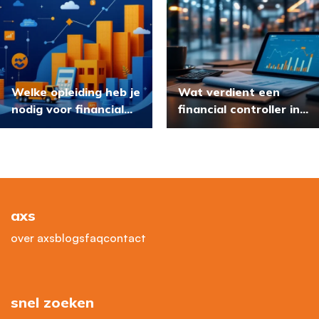
Welke opleiding heb je
Wat verdient een
nodig voor financial
financial controller in
controller logistiek?
de logistiek?
axs
over axs
blogs
faq
contact
snel zoeken