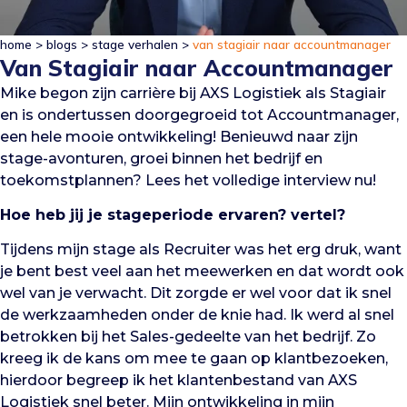
home
>
blogs
>
stage verhalen
>
van stagiair naar accountmanager
Van Stagiair naar Accountmanager
Mike begon zijn carrière bij AXS Logistiek als Stagiair
en is ondertussen doorgegroeid tot Accountmanager,
een hele mooie ontwikkeling! Benieuwd naar zijn
stage-avonturen, groei binnen het bedrijf en
toekomstplannen? Lees het volledige interview nu!
Hoe heb jij je stageperiode ervaren?
vertel
?
Tijdens mijn stage als Recruiter was het erg druk, want
je bent best veel aan het meewerken en dat wordt ook
wel van je verwacht. Dit zorgde er wel voor dat ik snel
de werkzaamheden onder de knie had. Ik werd al snel
betrokken bij het Sales-gedeelte van het bedrijf. Zo
kreeg ik de kans om mee te gaan op klantbezoeken,
hierdoor begreep ik het klantenbestand van AXS
Logistiek snel beter. Mijn ontwikkeling in mijn