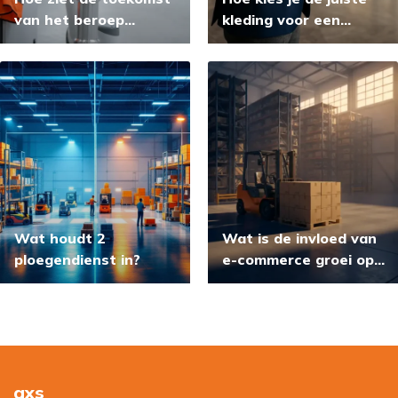
van het beroep
kleding voor een
machine operator
sollicitatiegesprek?
eruit?
Wat houdt 2
Wat is de invloed van
ploegendienst in?
e-commerce groei op
supply chain banen
axs