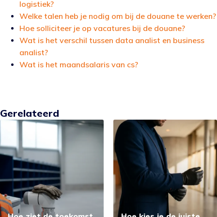
logistiek?
Welke talen heb je nodig om bij de douane te werken?
Hoe solliciteer je op vacatures bij de douane?
Wat is het verschil tussen data analist en business
analist?
Wat is het maandsalaris van cs?
Gerelateerd
Hoe ziet de toekomst
Hoe kies je de juiste