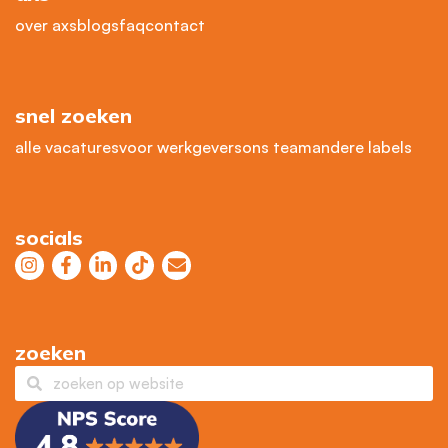
over axs
blogs
faq
contact
snel zoeken
alle vacatures
voor werkgevers
ons team
andere labels
socials
zoeken