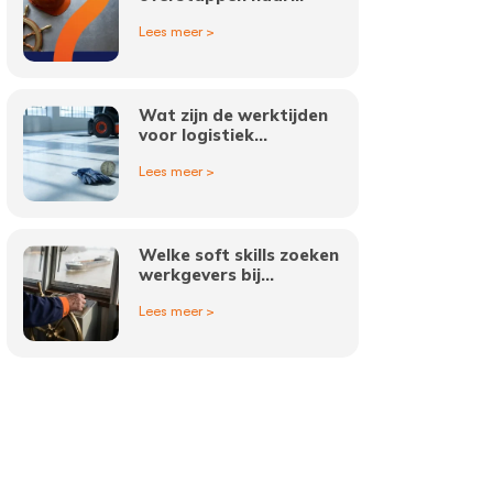
binnenvaart vacatures?
Lees meer >
Wat zijn de werktijden
voor logistiek
medewerkers in
Lees meer >
Amsterdam?
Welke soft skills zoeken
werkgevers bij
binnenvaart vacatures?
Lees meer >