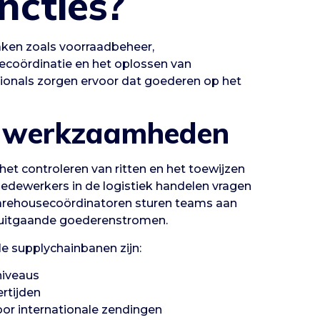
ncties?
aken zoals voorraadbeheer,
ecoördinatie en het oplossen van
sionals zorgen ervoor dat goederen op het
se werkzaamheden
et controleren van ritten en het toewijzen
edewerkers in de logistiek handelen vragen
Warehousecoördinatoren sturen teams aan
uitgaande goederenstromen.
e supplychainbanen zijn:
niveaus
rtijden
r internationale zendingen