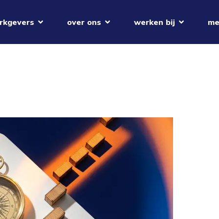
rkgevers
over ons
werken bij
me