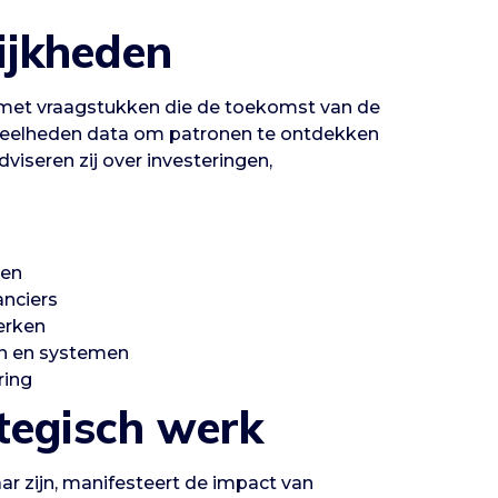
ijkheden
g met vraagstukken die de toekomst van de
eveelheden data om patronen te ontdekken
viseren zij over investeringen,
len
anciers
erken
n en systemen
ring
tegisch werk
ar zijn, manifesteert de impact van