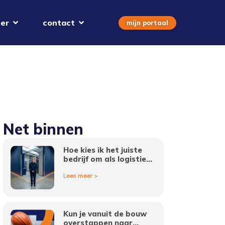
er
contact
mijn portaal
Net binnen
Hoe kies ik het juiste
bedrijf om als logistiek
medewerker in
Lees meer >
Amsterdam te werken?
Kun je vanuit de bouw
overstappen naar