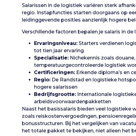
Salarissen in de logistiek variëren sterk afhank
regio. Instapfuncties starten doorgaans op een
leidinggevende posities aanzienlijk hogere be
Verschillende factoren bepalen je salaris in de l
Ervaringsniveau:
Starters verdienen logi
tot tien jaar ervaring
Specialisatie:
Nichekennis zoals douane, 
temperatuurgecontroleerde logistiek wo
Certificeringen:
Erkende diploma’s en ce
Regio:
De Randstad en logistieke hotspo
hogere salarissen
Bedrijfsgrootte:
Internationale logistiek
arbeidsvoorwaardenpakketten
Naast het basissalaris bieden veel logistiek
zoals reiskostenvergoedingen, pensioenregel
bonusstructuren. Bij het vergelijken van vacat
het totale pakket te bekijken, niet alleen het 