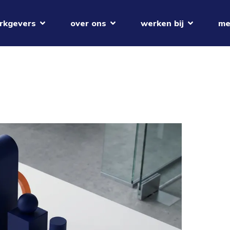
rkgevers
over ons
werken bij
me