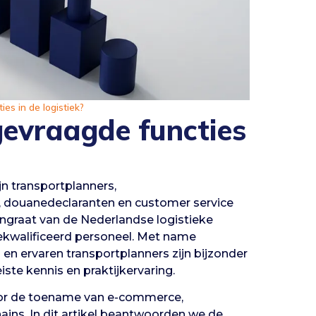
es in de logistiek?
gevraagde functies
jn transportplanners,
, douanedeclaranten en customer service
graat van de Nederlandse logistieke
gekwalificeerd personeel. Met name
 en ervaren transportplanners zijn bijzonder
iste kennis en praktijkervaring.
 door de toename van e-commerce,
ains. In dit artikel beantwoorden we de