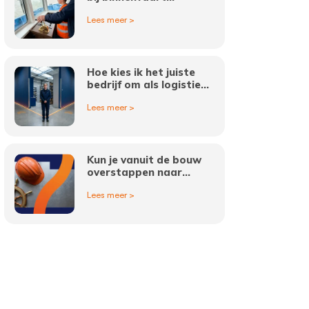
vacatures?
Lees meer >
Hoe kies ik het juiste
bedrijf om als logistiek
medewerker in
Lees meer >
Amsterdam te werken?
Kun je vanuit de bouw
overstappen naar
binnenvaart vacatures?
Lees meer >