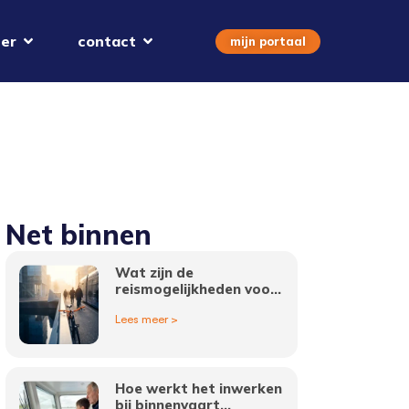
er
contact
mijn portaal
Net binnen
Wat zijn de
reismogelijkheden voor
werk als logistiek
Lees meer >
medewerker in
Amsterdam?
Hoe werkt het inwerken
bij binnenvaart