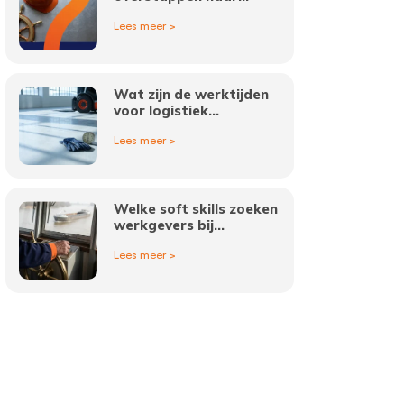
binnenvaart vacatures?
Lees meer >
Wat zijn de werktijden
voor logistiek
medewerkers in
Lees meer >
Amsterdam?
Welke soft skills zoeken
werkgevers bij
binnenvaart vacatures?
Lees meer >