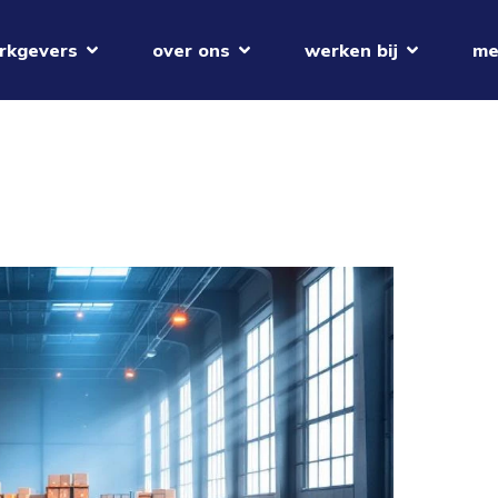
rkgevers
over ons
werken bij
me