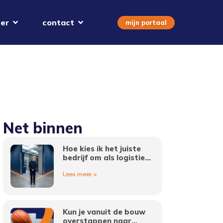
er
contact
mijn portaal
Net binnen
Hoe kies ik het juiste
bedrijf om als logistiek
medewerker in
Lees meer >
Amsterdam te werken?
Kun je vanuit de bouw
overstappen naar