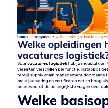
home
>
uncategorized
>
welke opleidingen heb je nodig voo
Welke opleidingen h
vacatures logistiek
Voor
vacatures logistiek
heb je meestal een 
vereisten verschillen per functie. Instapposit
terwijl supply chain management doorgaans H
praktijkervaring en certificaten net zo hoog a
beantwoordt de belangrijkste vragen over oplei
Welke basisop