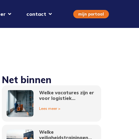
er
contact
mijn portaal
Net binnen
Welke vacatures zijn er
voor logistiek
medewerker in
Lees meer >
Eindhoven?
Welke
veiligheidstrainingen