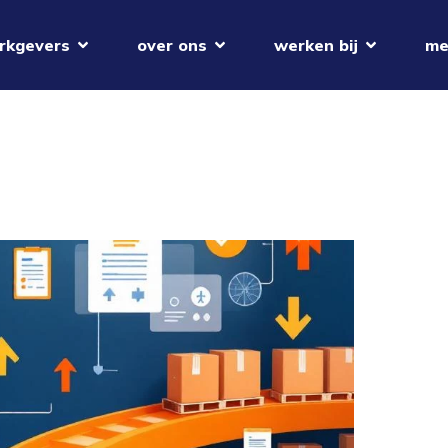
rkgevers
over ons
werken bij
me