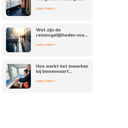
zijn verplicht voor
Lees meer >
binnenvaart vacatures?
Wat zijn de
reismogelijkheden voor
werk als logistiek
Lees meer >
medewerker in
Amsterdam?
Hoe werkt het inwerken
bij binnenvaart
vacatures?
Lees meer >