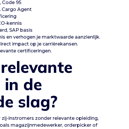
t, Code 95
A Cargo Agent
ficering
EO-kennis
rd, SAP basis
nis en verhogen je marktwaarde aanzienlijk.
irect impact op je carrièrekansen.
vante certificeringen.
 relevante
 in de
de slag?
 zij-instromers zonder relevante opleiding,
 zoals magazijnmedewerker, orderpicker of