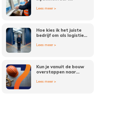
vacatures?
Lees meer >
Hoe kies ik het juiste
bedrijf om als logistiek
medewerker in
Lees meer >
Amsterdam te werken?
Kun je vanuit de bouw
overstappen naar
binnenvaart vacatures?
Lees meer >