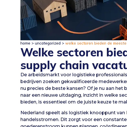
home
>
uncategorized
>
welke sectoren bieden de meeste 
Welke sectoren bie
supply chain vacat
De arbeidsmarkt voor logistieke professionals
bedrijven zoeken gekwalificeerde medewerkers
nu precies de beste kansen? Of je nu aan het b
naar een nieuwe uitdaging, inzicht in welke s
bieden, is essentieel om de juiste keuze te ma
Nederland speelt als logistiek knooppunt van E
handelsstromen. Dit zorgt voor een constante 
goederenstroom kunnen plannen, coördineren en