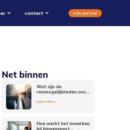
er
contact
mijn portaal
Net binnen
Wat zijn de
reismogelijkheden voor
werk als logistiek
Lees meer >
medewerker in
Amsterdam?
Hoe werkt het inwerken
bij binnenvaart