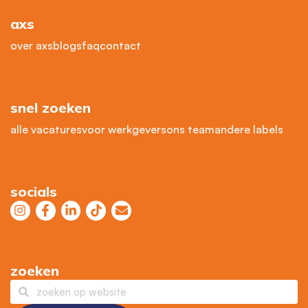
axs
over axs
blogs
faq
contact
snel zoeken
alle vacatures
voor werkgevers
ons team
andere labels
socials
zoeken