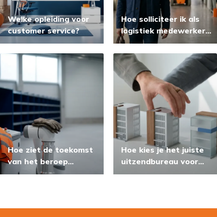
Welke opleiding voor
Hoe solliciteer ik als
customer service?
logistiek medewerker
in Eindhoven?
Hoe ziet de toekomst
Hoe kies je het juiste
van het beroep
uitzendbureau voor
machine operator
jouw carrière?
eruit?