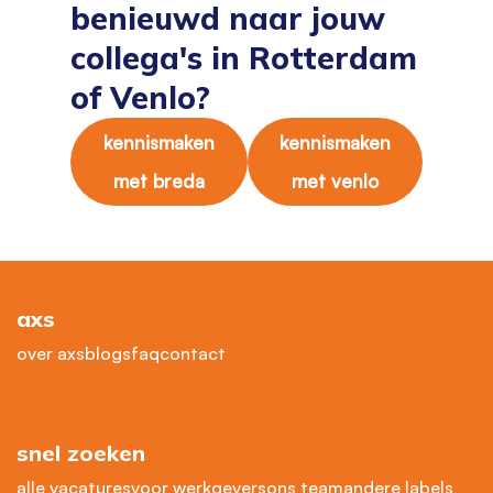
benieuwd naar jouw
collega's in Rotterdam
of Venlo?
kennismaken
kennismaken
met breda
met venlo
axs
over axs
blogs
faq
contact
snel zoeken
alle vacatures
voor werkgevers
ons team
andere labels