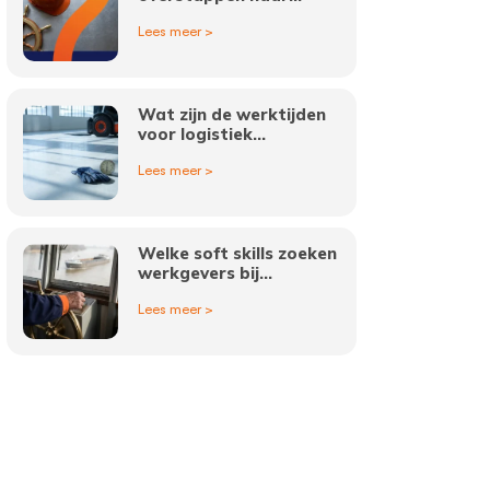
binnenvaart vacatures?
Lees meer >
Wat zijn de werktijden
voor logistiek
medewerkers in
Lees meer >
Amsterdam?
Welke soft skills zoeken
werkgevers bij
binnenvaart vacatures?
Lees meer >