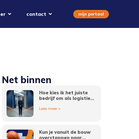
er
contact
mijn portaal
Net binnen
Hoe kies ik het juiste
bedrijf om als logistiek
medewerker in
Lees meer >
Amsterdam te werken?
Kun je vanuit de bouw
overstappen naar