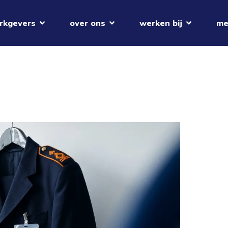
rkgevers
over ons
werken bij
me