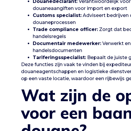
Douanedeclarant:
Verantwoordelijk voor 
douaneaangiften voor import en export
Customs specialist:
Adviseert bedrijven
douaneprocessen
Trade compliance officer:
Zorgt dat bed
handelsregels
Documentair medewerker:
Verwerkt en 
handelsdocumenten
Tariferingsspecialist:
Bepaalt de juiste
Deze functies zijn vaak te vinden bij expediteur
douaneagentschappen en logistieke dienstve
op een vaste locatie, waardoor een rijbewijs g
Wat zijn de o
voor een baan
douane?