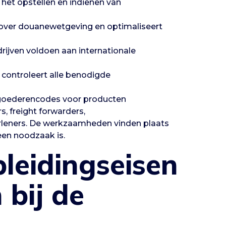
het opstellen en indienen van
 over douanewetgeving en optimaliseert
rijven voldoen aan internationale
controleert alle benodigde
 goederencodes voor producten
s, freight forwarders,
rleners. De werkzaamheden vinden plaats
een noodzaak is.
pleidingseisen
 bij de