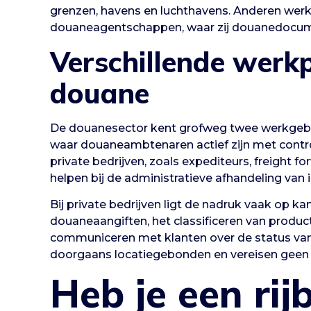
grenzen, havens en luchthavens. Anderen werken
douaneagentschappen, waar zij douanedocume
Verschillende werkp
douane
De douanesector kent grofweg twee werkgebie
waar douaneambtenaren actief zijn met control
private bedrijven, zoals expediteurs, freight 
helpen bij de administratieve afhandeling van 
Bij private bedrijven ligt de nadruk vaak op k
douaneaangiften, het classificeren van produ
communiceren met klanten over de status van 
doorgaans locatiegebonden en vereisen geen m
Heb je een rij