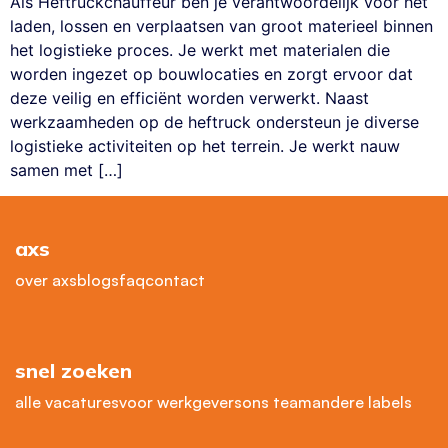
Als Heftruckchauffeur ben je verantwoordelijk voor het
laden, lossen en verplaatsen van groot materieel binnen
het logistieke proces. Je werkt met materialen die
worden ingezet op bouwlocaties en zorgt ervoor dat
deze veilig en efficiënt worden verwerkt. Naast
werkzaamheden op de heftruck ondersteun je diverse
logistieke activiteiten op het terrein. Je werkt nauw
samen met […]
axs
over axs
blogs
faq
contact
snel zoeken
alle vacatures
voor werkgevers
ons team
andere labels