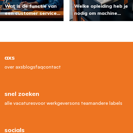
Wat is de functie van
Welke opleiding heb je
een customer service
nodig om machine
medewerker?
operator te worden?
axs
over axs
blogs
faq
contact
snel zoeken
alle vacatures
voor werkgevers
ons team
andere labels
socials