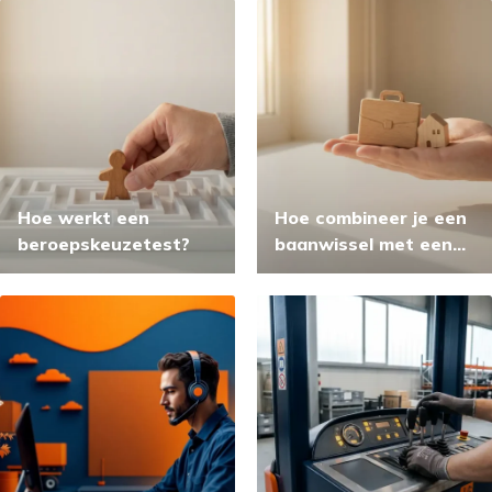
Hoe werkt een
Hoe combineer je een
beroepskeuzetest?
baanwissel met een
gezin?