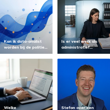
Kan ik data-analist
Is er veel werk als
worden bij de politie
administratief
als ik geen ervaring
medewerker?
heb?
Welke
Stefan over een