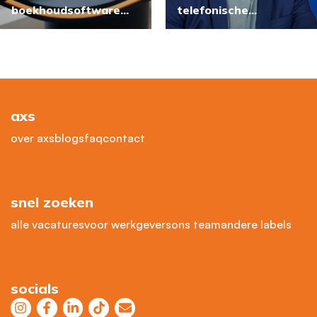
boekhoudsoftware
telefonische
wordt gebruikt door
kennismaking
financieel
administratief
medewerkers?
axs
over axs
blogs
faq
contact
snel zoeken
alle vacatures
voor werkgevers
ons team
andere labels
socials