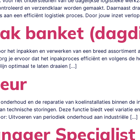
k voor het ondersteunen van de dagelijkse logistieke werk
ontroleerd en verzendklaar worden gemaakt. Daarnaast draa
aan een efficiënt logistiek proces. Door jouw inzet verlo
ak banket (dagd
oor het inpakken en verwerken van een breed assortiment a
org je ervoor dat het inpakproces efficiënt en volgens de h
jn optimaal te laten draaien […]
eur
onderhoud en de reparatie van koelinstallaties binnen de in
n technische storingen. Deze functie biedt veel variatie en
or: Uitvoeren van periodiek onderhoud aan industriële […]
nager Specialist