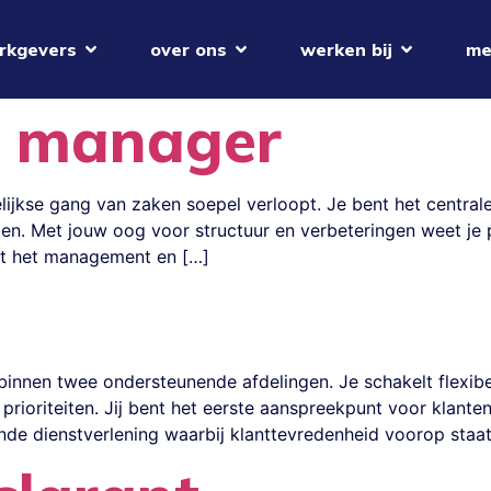
rkgevers
over ons
werken bij
me
l manager
elijkse gang van zaken soepel verloopt. Je bent het central
ten. Met jouw oog voor structuur en verbeteringen weet je 
unt het management en […]
l binnen twee ondersteunende afdelingen. Je schakelt flexib
 prioriteiten. Jij bent het eerste aanspreekpunt voor klant
nde dienstverlening waarbij klanttevredenheid voorop staat