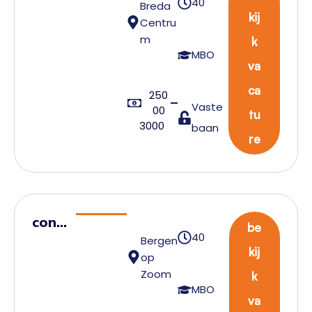
40
Breda
sten
kij
Centru
t
m
k
Expe
MBO
va
dite
ur
ca
250
Vaste
00
Impo
tu
3000
baan
rt
re
cont
be
40
Bergen
rol
kij
op
tow
Zoom
k
er
MBO
va
assis