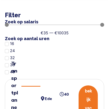
Filter
Zoek op salaris
€
35
—
€
10035
Zoek op aantal uren
16
24
32
Tr
38
an
40
sp
or
bek
tpl
40
Ede
an
ijk
ne
vac