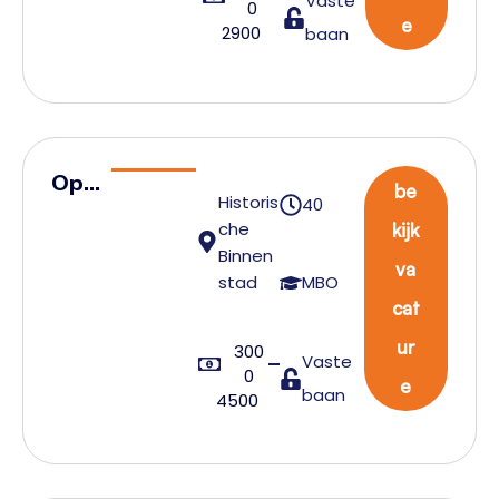
Vaste
0
rker
e
2900
baan
Ope
be
Historis
40
rati
che
kijk
ons
Binnen
va
med
stad
MBO
cat
ewe
rker
ur
300
Vaste
0
e
baan
4500