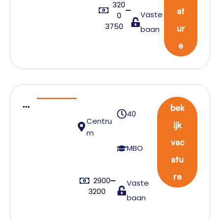
320
at
Vaste
0
3750
ur
baan
e
N
bek
40
C
Centru
ijk
T
m
vac
S
MBO
atu
T
e
re
2900
Vaste
a
3200
baan
m