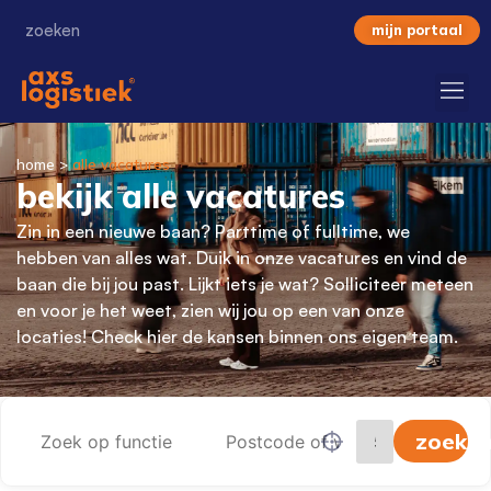
mijn portaal
home
>
alle vacatures
bekijk alle vacatures
Zin in een nieuwe baan? Parttime of fulltime, we
hebben van alles wat. Duik in onze vacatures en vind de
baan die bij jou past. Lijkt iets je wat? Solliciteer meteen
en voor je het weet, zien wij jou op een van onze
locaties! Check hier de kansen binnen ons eigen team.
zoeke