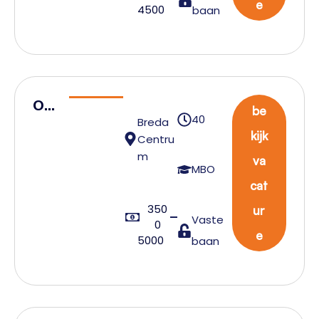
der
e
4500
baan
Op
be
40
Breda
era
kijk
Centru
tion
m
va
eel
MBO
cat
ma
350
nag
ur
Vaste
0
er
e
5000
baan