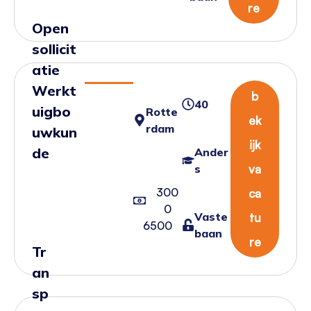
re
Open
sollicit
atie
Werkt
b
40
uigbo
Rotte
ek
rdam
uwkun
ijk
de
Ander
va
s
300
ca
0
Vaste
tu
6500
baan
re
Tr
an
sp