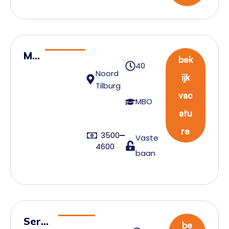
Ma
bek
40
na
Noord
ijk
ge
Tilburg
vac
r
MBO
atu
Cu
st
re
3500
Vaste
om
4600
baan
s
Servi
be