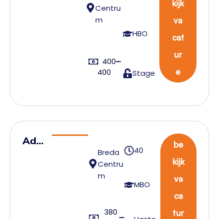
kijk
Centru
HR
m
va
–
HBO
cat
AXS
Bre
ur
400
da
e
400
Stage
Adm
be
40
Breda
inist
kijk
Centru
ratie
m
va
f
MBO
ca
Med
380
ewe
tur