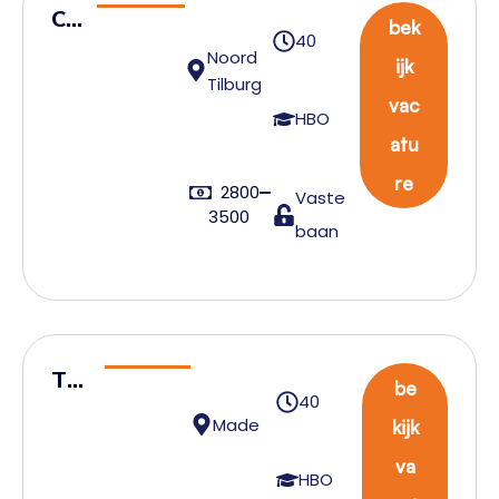
Cu
bek
40
st
Noord
ijk
om
Tilburg
vac
er
HBO
atu
Se
rvi
re
2800
Vaste
ce
3500
baan
Tea
be
40
mle
Made
kijk
ide
va
r
HBO