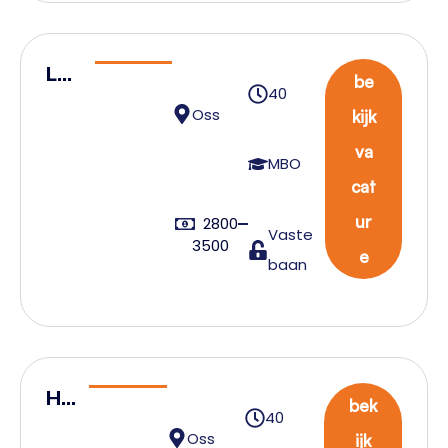
Log
be
40
isti
Oss
kijk
ek
va
coö
MBO
cat
rdi
nat
ur
2800
Vaste
3500
or
e
baan
He
bek
40
ftr
Oss
ijk