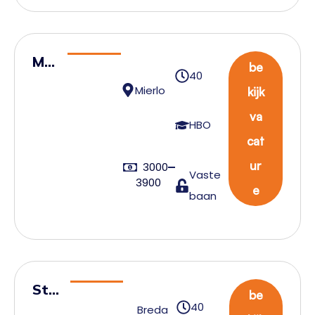
Me
be
40
ew
Mierlo
kijk
erk
va
end
HBO
cat
voo
rma
ur
3000
Vaste
3900
n
e
baan
Sta
be
40
ge –
Breda