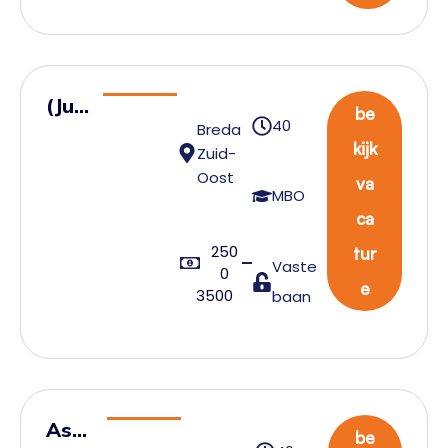
(Juni
be
40
Breda
or)
kijk
Zuid-
Tran
Oost
va
spo
MBO
ca
rtpl
250
ann
tur
Vaste
0
er
e
3500
baan
Assi
be