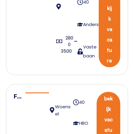
40
ce
kij
Mont
k
eur
Anders
va
Reddi
280
ngsvl
ca
0
Vaste
oten
tu
3500
baan
re
Fa
bek
40
cili
Woens
ijk
ty
el
vac
M
HBO
atu
an