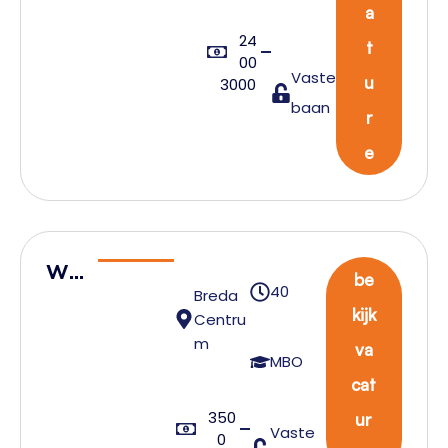
a
24
t
00
Vaste
u
3000
baan
r
e
Wa
be
40
Breda
reh
kijk
Centru
ous
m
va
e
MBO
cat
Tea
350
mlei
ur
Vaste
0