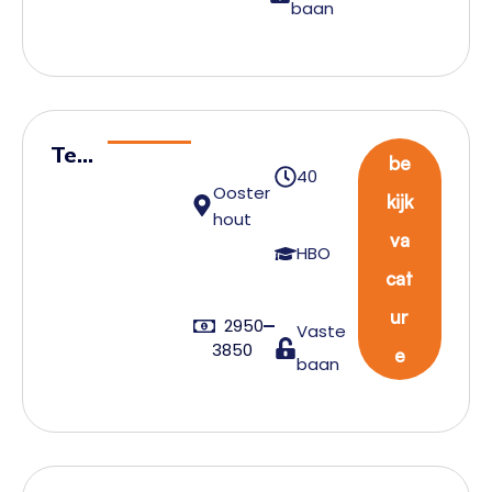
baan
r
Tea
be
40
mlei
Ooster
kijk
der
hout
va
Wa
HBO
cat
reh
ous
ur
2950
Vaste
e
3850
e
baan