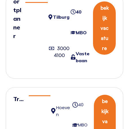
or
bek
tpl
40
Tilburg
an
ijk
ne
vac
MBO
r
atu
re
3000
Vaste
4100
baan
Tra
be
40
nsp
Hoeve
kijk
n
ort
va
plan
MBO