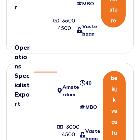
MBO
r
atu
re
3500
Vaste
4500
baan
Oper
atio
ns
Spec
be
40
ialist
Amste
kij
Expo
rdam
k
rt
MBO
va
ca
3000
Vaste
tu
4500
baan