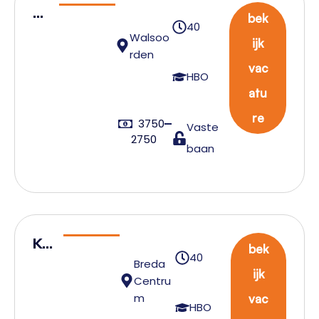
Pr
bek
40
od
Walsoo
ijk
uc
rden
vac
ti
HBO
atu
el
ei
re
3750
Vaste
de
2750
baan
r
Kw
bek
40
alit
Breda
ijk
Centru
eit
m
vac
Ing
HBO