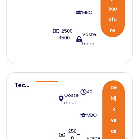
uc
vac
kc
MBO
atu
ha
uff
re
2500
Vaste
3500
eu
baan
r
Techn
be
40
ische
Ooste
kij
rhout
prod
k
uctie
MBO
va
mede
werk
ca
250
0
Vaste