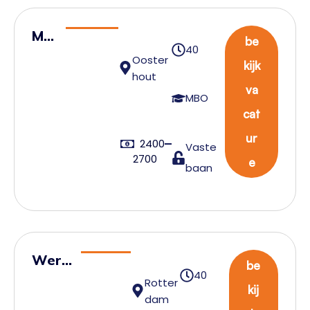
Ma
be
40
gaz
Ooster
kijk
ijn
hout
va
me
MBO
cat
de
we
ur
2400
Vaste
rke
2700
e
baan
r
Werk
be
40
voorb
Rotter
kij
dam
ereid