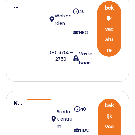
Pr
bek
40
od
Walsoo
ijk
uc
rden
vac
ti
HBO
atu
el
ei
re
3750
Vaste
de
2750
baan
r
Kw
bek
40
alit
Breda
ijk
Centru
eit
m
vac
Ing
HBO