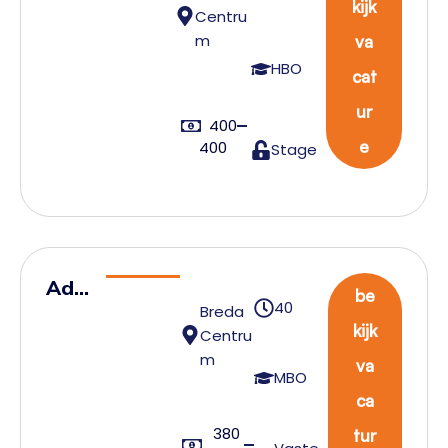
kijk
Centru
HR
m
va
–
HBO
cat
AXS
Bre
ur
400
da
e
400
Stage
Adm
be
40
Breda
inist
kijk
Centru
ratie
m
va
f
MBO
ca
Med
380
ewe
tur