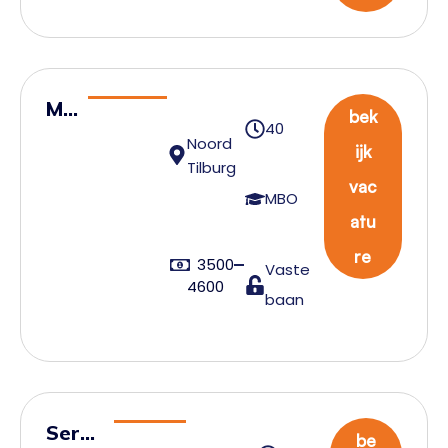
Ma
bek
40
na
Noord
ijk
ge
Tilburg
vac
r
MBO
atu
Cu
st
re
3500
Vaste
om
4600
baan
s
Servi
be