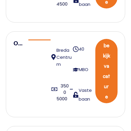
der
e
4500
baan
Op
be
40
Breda
era
kijk
Centru
tion
m
va
eel
MBO
cat
ma
350
nag
ur
Vaste
0
er
e
5000
baan