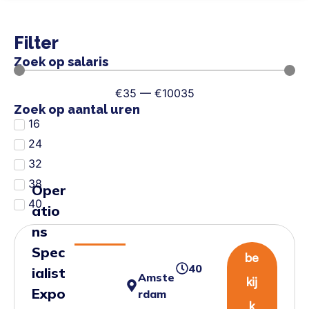
Filter
Zoek op salaris
€
35
—
€
10035
Zoek op aantal uren
16
24
32
38
Oper
40
atio
ns
Spec
be
40
ialist
Amste
kij
Expo
rdam
k