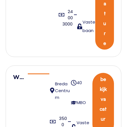
a
24
t
00
Vaste
u
3000
baan
r
e
Wa
be
40
Breda
reh
kijk
Centru
ous
m
va
e
MBO
cat
Tea
350
mlei
ur
Vaste
0