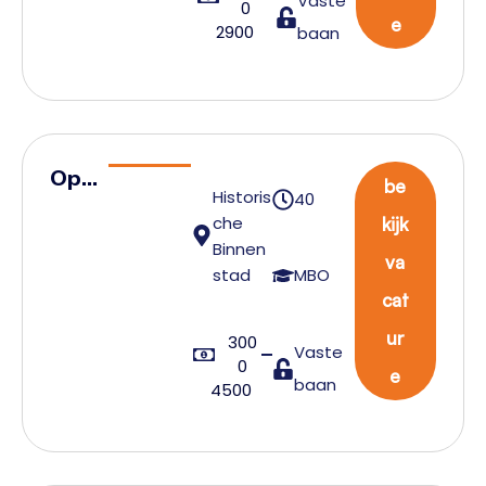
Vaste
0
rker
e
2900
baan
Ope
be
Historis
40
rati
che
kijk
ons
Binnen
va
med
stad
MBO
cat
ewe
rker
ur
300
Vaste
0
e
baan
4500