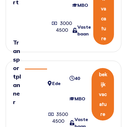
rt
MBO
va
ca
3000
Vaste
tu
4500
baan
re
Tr
an
sp
or
bek
tpl
40
Ede
an
ijk
ne
vac
MBO
r
atu
re
3500
Vaste
4500
baan