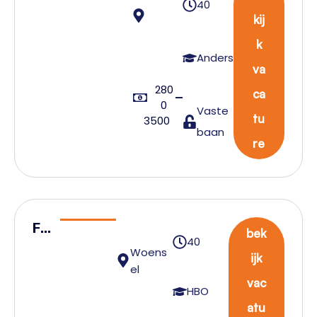
40
ce
kij
Mont
k
eur
Anders
va
Reddi
280
ngsvl
ca
0
Vaste
oten
tu
3500
baan
re
Fa
bek
40
cili
Woens
ijk
ty
el
vac
M
HBO
atu
an