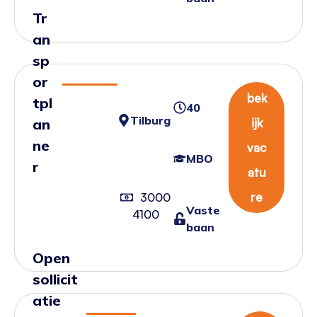
Tr
an
sp
or
bek
tpl
40
Tilburg
an
ijk
ne
vac
MBO
r
atu
re
3000
Vaste
4100
baan
Open
sollicit
atie