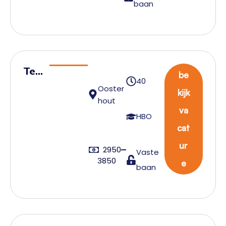
baan
r
Tea
be
40
mlei
Ooster
kijk
der
hout
va
Wa
HBO
cat
reh
ous
ur
2950
Vaste
e
3850
e
baan