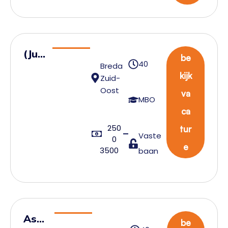
(Juni
be
40
Breda
or)
kijk
Zuid-
Tran
Oost
va
spo
MBO
ca
rtpl
250
ann
tur
Vaste
0
er
e
3500
baan
Assi
be