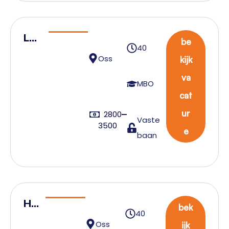
Log
be
40
isti
Oss
kijk
ek
va
coö
MBO
cat
rdi
nat
ur
2800
Vaste
3500
or
e
baan
He
bek
40
ftr
Oss
ijk