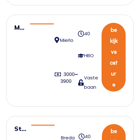
Me
be
40
ew
Mierlo
kijk
erk
va
end
HBO
cat
voo
rma
ur
3000
Vaste
3900
n
e
baan
Sta
be
40
ge –
Breda