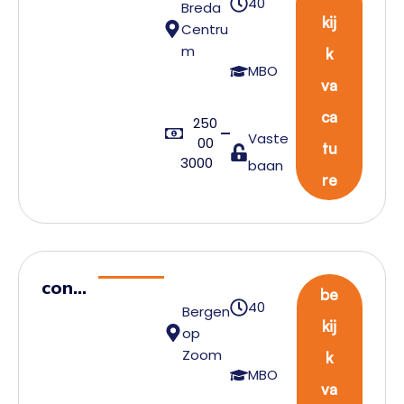
40
Breda
sten
kij
Centru
t
m
k
Expe
MBO
va
dite
ur
ca
250
Vaste
00
Impo
tu
3000
baan
rt
re
cont
be
40
Bergen
rol
kij
op
tow
Zoom
k
er
MBO
va
assis