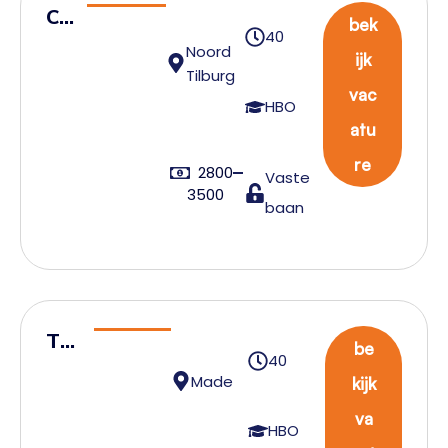
Cu
bek
40
st
Noord
ijk
om
Tilburg
vac
er
HBO
atu
Se
rvi
re
2800
Vaste
ce
3500
baan
Tea
be
40
mle
Made
kijk
ide
va
r
HBO