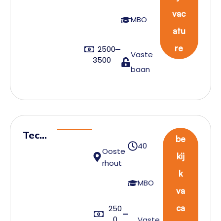
uc
vac
kc
MBO
atu
ha
uff
re
2500
Vaste
3500
eu
baan
r
Techn
be
40
ische
Ooste
kij
rhout
prod
k
uctie
MBO
va
mede
werk
ca
250
0
Vaste