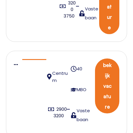
320
at
Vaste
0
3750
ur
baan
e
N
bek
40
C
Centru
ijk
T
m
vac
S
MBO
atu
T
e
re
2900
Vaste
a
3200
baan
m