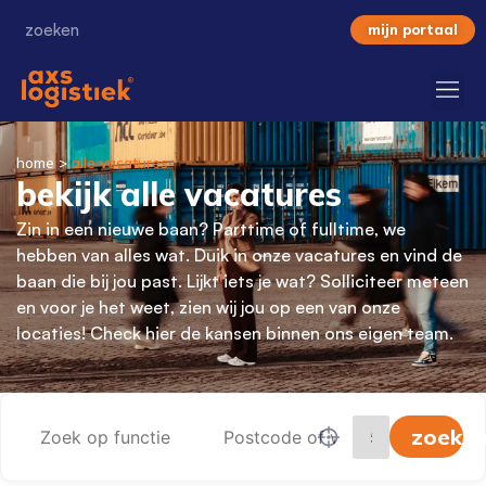
mijn portaal
home
>
alle vacatures
bekijk alle vacatures
Zin in een nieuwe baan? Parttime of fulltime, we
hebben van alles wat. Duik in onze vacatures en vind de
baan die bij jou past. Lijkt iets je wat? Solliciteer meteen
en voor je het weet, zien wij jou op een van onze
locaties! Check hier de kansen binnen ons eigen team.
zoeke